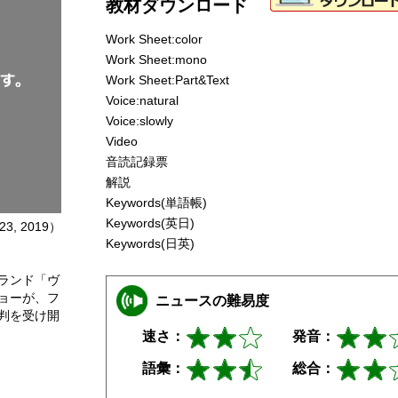
教材ダウンロード
Work Sheet:color
Work Sheet:mono
Work Sheet:Part&Text
Voice:natural
Voice:slowly
Video
音読記録票
解説
Keywords(単語帳)
Keywords(英日)
23, 2019）
Keywords(日英)
ランド「ヴ
ョーが、フ
ニュースの難易度
判を受け開
速さ：
発音：
語彙：
総合：