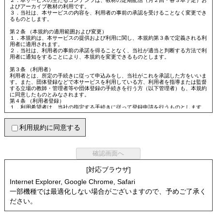
２．本サービスの主たるコンテンツは、教材の定期配信（月２回・各３本予定）お
よびアーカイブ教材の利用です。
３．当社は、本サービスの内容を、利用者の事前の承認を受けることなく変更でき
るものとします。
第２条 （本規約の適用範囲および変更）
１．本規約は、本サービスの提供および利用に関し、本規約第３条で定義される利
用者に適用されます。
２．当社は、利用者の事前の承諾を得ることなく、当社が適当と判断する方法で利
用者に通知をすることにより、本規約を変更できるものとします。
第３条 （利用者）
利用者とは、所定の手続きに従って申込みをし、当社がこれを承認した方をいいま
す。また、団体登録などで本サービスを利用している方、利用者を指導または監督
する立場の教師・管理者等や団体登録の手続きを行う方（以下管理者）も、本規約
に同意したものとみなされます。
第４条 （利用者登録）
１．利用希望者は、当社の指定する手続きに従って登録申請を行うものとします。
２．利用希望者が本サービスの利用を開始するには、登録申請が必要となります
が、事前に利用料を支払わなければなりません。当社が認める場合に限り、料金を
後納することができます。
利用規約に同意する
３．利用希望者は、当社から登録および利用の承認を受けることによって、利用資
格を取得するものとします。
４．利用希望者の申請内容に虚偽の事項が見られた場合をはじめ、登録申請を承認
することが不適当であると当社が判断した場合には、当社は登録申請・利用を承認
しないことができます。当社が登録申請・利用を承認しなかった場合にも、代金は
返還されないものとします。
[対応ブラウザ]
第５条 （利用者登録内容の変更）
１．利用者登録内容に変更が生じた場合、速やかに当社に届け出るものとします。
Internet Explorer, Google Chrome, Safari
２．前項の届出がなかったことによって利用者がなんらかの不利益を被った場合で
も、当社はその責任を一切負わないものとします。
一部機種では最適化しない場合がございますので、予めご了承く
ださい。
第６条 （本サービス利用方法）
利用者は、本規約および当社が作成するマニュアルに従い、自己の責任において本
サービスを利用するものとします。