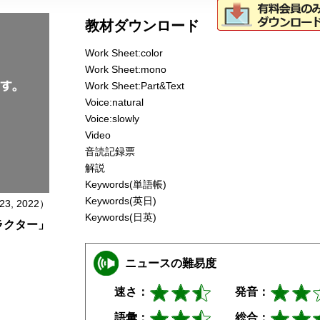
教材ダウンロード
Work Sheet:color
Work Sheet:mono
Work Sheet:Part&Text
Voice:natural
Voice:slowly
Video
音読記録票
解説
Keywords(単語帳)
Keywords(英日)
 23, 2022）
Keywords(日英)
ラクター」
？
ニュースの難易度
速さ：
発音：
語彙：
総合：