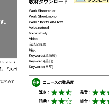
教材ダウンロード
Work Sheet:color
Work Sheet:mono
Work Sheet:Part&Text
Voice:natural
Voice:slowly
Video
音読記録票
解説
Keywords(単語帳)
Keywords(英日)
 16, 2025）
Keywords(日英)
理」「スパ
プに初めて
ニュースの難易度
速さ：
発音：
語彙：
総合：