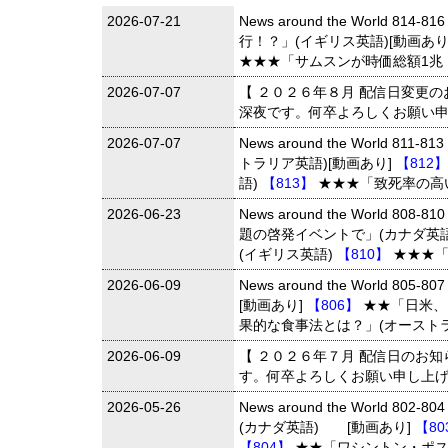
2026-07-21
News around the World 81
行！？」(イギリス英語)[動画あり
★★★「サムスンが時価総額1兆ド
2026-07-07
【 ２０２６年８月 配信日変更
深夜です。何卒よろしくお願い
2026-07-07
News around the World 81
トラリア英語)[動画あり]
【812
語)
【813】
★★★「致死率の高い
2026-06-23
News around the World 80
題の啓発イベントで」(カナダ英語
(イギリス英語)
【810】
★★★「
2026-06-09
News around the World 80
[動画あり]
【806】
★★「日米、
果的な食事法とは？」(オーストラ
2026-06-09
【 ２０２６年７月 配信日のお
す。何卒よろしくお願い申し上
2026-05-26
News around the World 80
(カナダ英語) [動画あり]
【80
【804】
★★「ワシントン・ポス