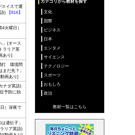
カテゴリから教材を探す
がスイスで運
文化
語)
【816】
国際
第4火曜日）
ビジネス
日本
へ」(オース
エンタメ
トラリア英
画あり]
サイエンス
消灯 環境問
テクノロジー
はまだ先？」
スポーツ
動画あり]
おもしろ
カナダ英語)
症予防に効
政治
教材一覧はこちら
曜日）深夜で
のは遺伝子」
ラリア英語)
[動画あり]