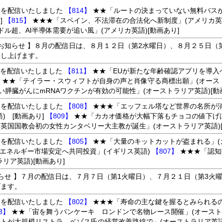
4-816 を配信いたしました
【814】
★★「ルートの決まっていない無料バス
]
【815】
★★★「スペイン、不法滞在の合法化へ新制度」(アメリカ英
ル超、AI半導体需要が追い風」(アメリカ英語)[動画あり]
のお知らせ 】８月の配信日は、８月１２日（第2水曜日）、８月２５日（
申し上げます。
1-813 を配信いたしました
【811】
★★「EUが新たな年齢確認アプリを導入
】
★★「テイラー・スウィフトが自身の声と肖像守る商標出願」(オース
膵臓がんにmRNAワクチンが有効の可能性」(オーストラリア英語)[動
8-810 を配信いたしました
【808】
★★★「エッフェル塔など世界の名所が
) [動画あり]
【809】
★★「カカオ価格が大幅下落もチョコの値下げ
英国国教会初の女性カンタベリー大主教が誕生」(オーストラリア英語)[
5-807 を配信いたしました
【805】
★★「大量のキットカットが盗まれる」(
エネルギー市場安定へ共同投資」(イギリス英語)
【807】
★★★「認知
リア英語)[動画あり]
知らせ 】７月の配信日は、７月７日（第1火曜日）、７月２１日（第3火
げます。
2-804 を配信いたしました
【802】
★★★「寿命の主な鍵を握るとみられる
3】
★★「宙を舞うパンケーキ ロンドンで名物レース開催」(オースト
トが大規模リストラ ベゾス氏の経営改善路線で」(オーストラリア英語)