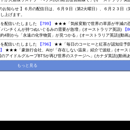
更のお知らせ 】６月の配信日は、６月９日（第2火曜日）、６月２３日（
申し上げます。
9-801 を配信いたしました
【799】
★★★「気候変動で世界の草原が半減の恐
「パンチくんが持つぬいぐるみの需要が急増」(オーストラリア英語)
【8
約4割から「永遠の化学物質」が見つかる」(オーストラリア英語)[動画
6-798 を配信いたしました
【796】
★★「毎日のコーヒーと紅茶が認知症予防
7】
★★★「豪旅行会社、AIが「存在しない温泉」紹介で波紋」(オース
のアイドルグループBTSが再び世界のステージへ」(カナダ英語)[動画あ
もっと見る